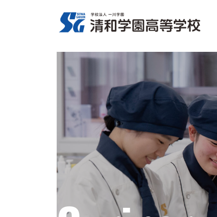
コ
ナ
ン
ビ
テ
ゲ
ン
ー
ツ
シ
へ
ョ
ス
ン
キ
に
ッ
移
プ
動