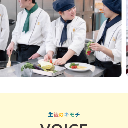
生
徒
の
キ
モ
チ