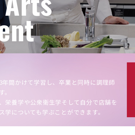
 Arts
ent
3年間かけて学習し、卒業と同時に調理師
す。
、栄養学や公衆衛生学そして自分で店舗を
ス学についても学ぶことができます。