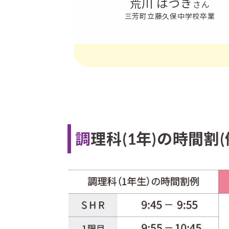
荒川 はづき
さん
三芳町立藤久保中学校卒業
調理科(1年)の時間割(