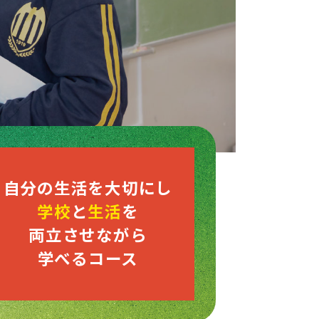
自分の生活を大切にし
学校
と
生活
を
両立させながら
学べるコース