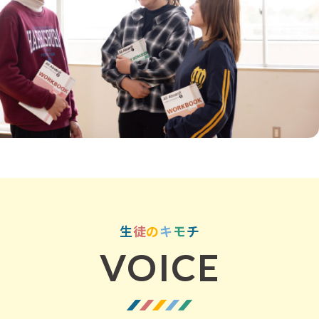
生
徒
の
キ
モ
チ
VOICE