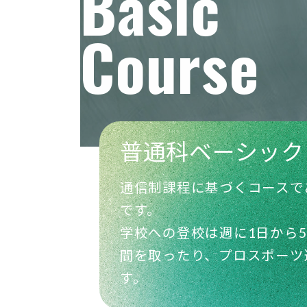
Basic
Course
普通科ベーシック
通信制課程に基づくコースで
です。
学校への登校は週に1日から
間を取ったり、プロスポーツ
す。