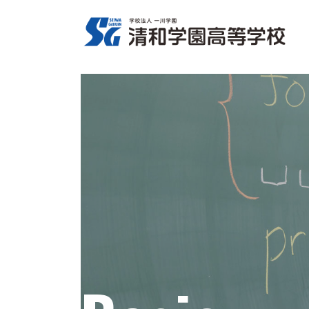
コ
ナ
ン
ビ
テ
ゲ
ン
ー
ツ
シ
へ
ョ
ス
ン
キ
に
ッ
移
プ
動